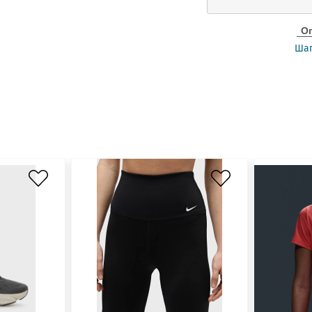
О
Шап