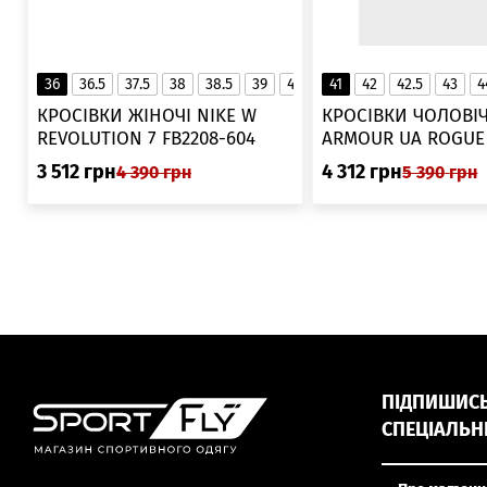
36
36.5
37.5
38
38.5
39
40
40.5
41
42
41
42.5
43
4
▲
КРОСІВКИ ЖІНОЧІ NIKE W
КРОСІВКИ ЧОЛОВІЧ
REVOLUTION 7 FB2208-604
ARMOUR UA ROGUE 6006719
025
3 512
грн
4 312
грн
4 390
грн
5 390
грн
ПІДПИШИСЬ,
СПЕЦІАЛЬН