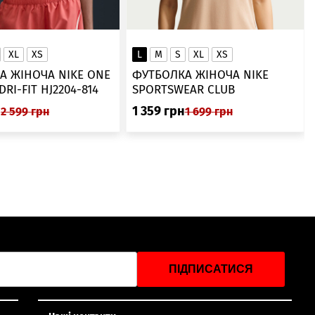
XL
XS
L
M
S
XL
XS
А ЖІНОЧА NIKE ONE
ФУТБОЛКА ЖІНОЧА NIKE
SWOOSH DRI-FIT HJ2204-814
SPORTSWEAR CLUB
ESSENTIALS DX7902-286
н
1 359
грн
2 599
грн
1 699
грн
ПІДПИСАТИСЯ