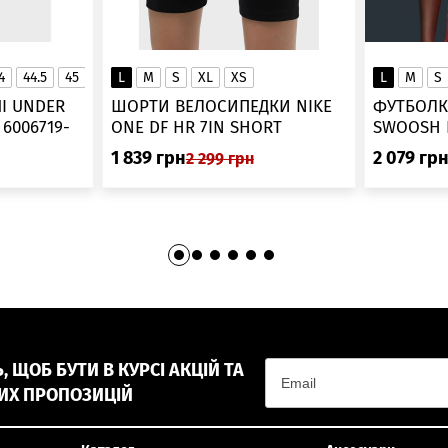
4
44.5
45
45.5
L
46
M
S
XL
XS
L
M
S
▲
І UNDER
ШОРТИ ВЕЛОСИПЕДКИ NIKE
ФУТБОЛК
-
ONE DF HR 7IN SHORT
DV9022-010
1 839
грн
2 079
гр
2 299
грн
 ЩОБ БУТИ В КУРСІ АКЦІЙ ТА
ИХ ПРОПОЗИЦІЙ