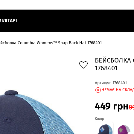
МІЛІТАРІ
йсболка Columbia Womens™ Snap Back Hat 1768401
БЕЙСБОЛКА 
1768401
Артикул:
1768401
НЕМАЄ НА СКЛАД
449
грн
8
Колір