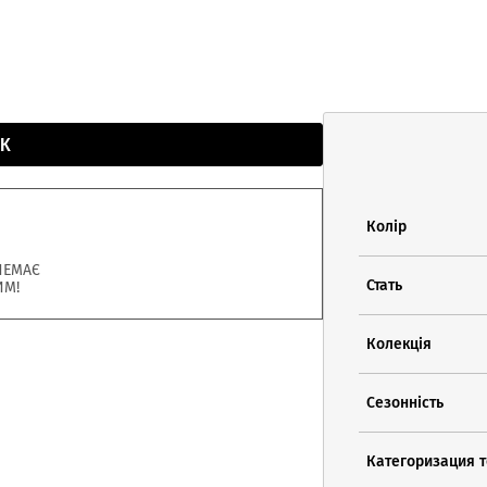
К
Колір
НЕМАЄ
Стать
ИМ!
Колекція
Сезонність
Категоризация 