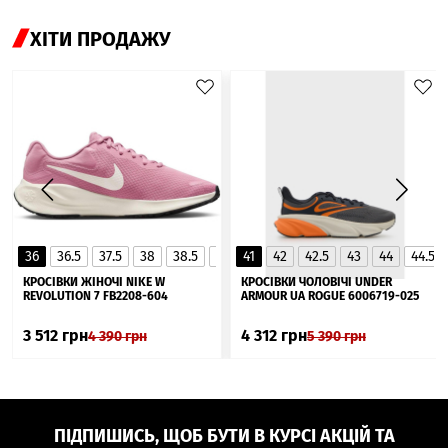
ХІТИ ПРОДАЖУ
36
36.5
37.5
38
38.5
39
41
40
42
40.5
42.5
41
43
44
44.5
▲
КРОСІВКИ ЖІНОЧІ NIKE W
КРОСІВКИ ЧОЛОВІЧІ UNDER
REVOLUTION 7 FB2208-604
ARMOUR UA ROGUE 6006719-025
3 512
грн
4 312
грн
4 390
грн
5 390
грн
ПІДПИШИСЬ, ЩОБ БУТИ В КУРСІ АКЦІЙ ТА