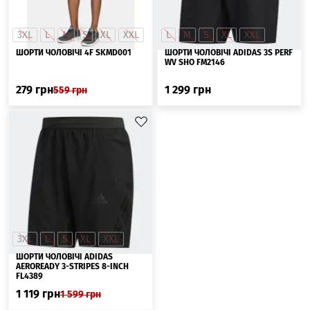
3XL
L
M
S
XL
XXL
L
M
S
XL
XXL
ШОРТИ ЧОЛОВІЧІ 4F SKMD001
ШОРТИ ЧОЛОВІЧІ ADIDAS 3S PERF
WV SHO FM2146
279
грн
1 299
грн
559
грн
3XL
L
S
XL
XXL
ШОРТИ ЧОЛОВІЧІ ADIDAS
AEROREADY 3-STRIPES 8-INCH
FL4389
1 119
грн
1 599
грн