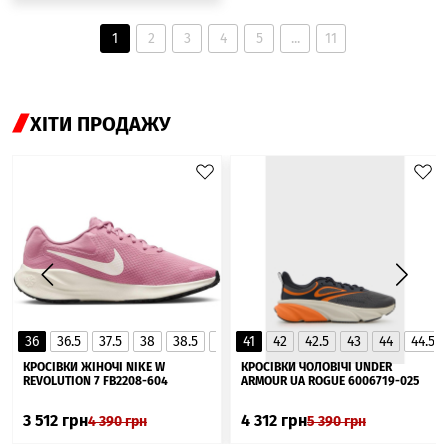
1
2
3
4
5
...
11
ХІТИ ПРОДАЖУ
36
36.5
37.5
38
38.5
39
41
40
42
40.5
42.5
41
43
44
44.5
▲
КРОСІВКИ ЖІНОЧІ NIKE W
КРОСІВКИ ЧОЛОВІЧІ UNDER
REVOLUTION 7 FB2208-604
ARMOUR UA ROGUE 6006719-025
3 512
грн
4 312
грн
4 390
грн
5 390
грн