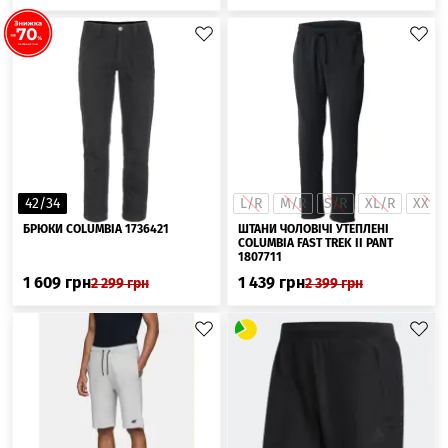
42/34
L/R
M/R
S/R
XL/R
XXL/
БРЮКИ COLUMBIA 1736421
ШТАНИ ЧОЛОВІЧІ УТЕПЛЕНІ
COLUMBIA FAST TREK II PANT
1807711
1 609
грн
1 439
грн
2 299
грн
2 399
грн