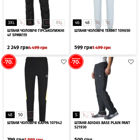
3XL
L
M
S
XL
XXL
46
48
50
52
ШТАНИ ЧОЛОВІЧІ ГІРСЬКОЛИЖНІ
ШТАНИ ЧОЛОВІЧІ TERMIT 109650
4F SPMN151
2 249
грн
599
грн
4 499
грн
1 499
грн
48
50
52
S
L
M
XS
ШТАНИ ЧОЛОВІЧІ KAPPA 107942
ШТАНИ ADIDAS BASE PLAIN PANT
S21930
799
грн
500
грн
1 999
грн