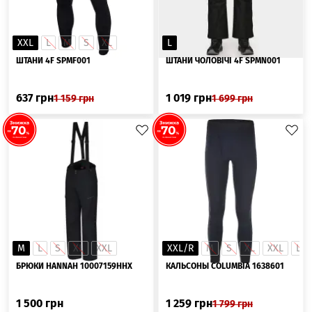
XXL
L
M
S
XL
L
ШТАНИ 4F SPMF001
ШТАНИ ЧОЛОВІЧІ 4F SPMN001
637
грн
1 019
грн
1 159
грн
1 699
грн
M
L
S
XL
XXL
XXL/R
M
S
XL
XXL
L
БРЮКИ HANNAH 10007159HHX
КАЛЬСОНЫ COLUMBIA 1638601
1 500
грн
1 259
грн
1 799
грн