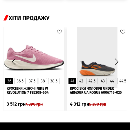
ХІТИ ПРОДАЖУ
36
36.5
37.5
38
38.5
39
41
40
42
40.5
42.5
41
43
44
44.5
▲
КРОСІВКИ ЖІНОЧІ NIKE W
КРОСІВКИ ЧОЛОВІЧІ UNDER
REVOLUTION 7 FB2208-604
ARMOUR UA ROGUE 6006719-025
3 512
грн
4 312
грн
4 390
грн
5 390
грн