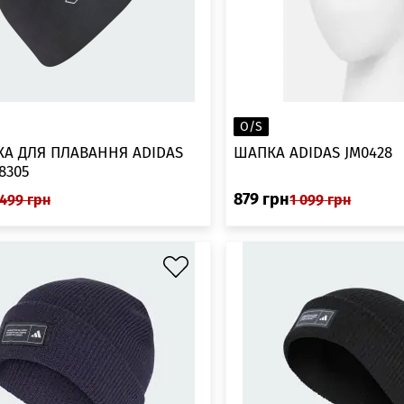
O/S
А ДЛЯ ПЛАВАННЯ ADIDAS
ШАПКА ADIDAS JM0428
8305
879
грн
499
грн
1 099
грн