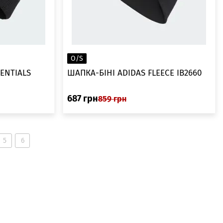
O/S
ENTIALS
ШАПКА-БІНІ ADIDAS FLEECE IB2660
687
грн
859
грн
5
6