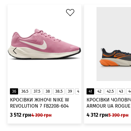
Bad Company
Militex
EVERLAST
36
36.5
37.5
38
38.5
39
40
40.5
41
42
41
42.5
43
4
▲
КРОСІВКИ ЖІНОЧІ NIKE W
КРОСІВКИ ЧОЛОВІЧ
REVOLUTION 7 FB2208-604
ARMOUR UA ROGUE 6006719
025
3 512
грн
4 312
грн
4 390
грн
5 390
грн