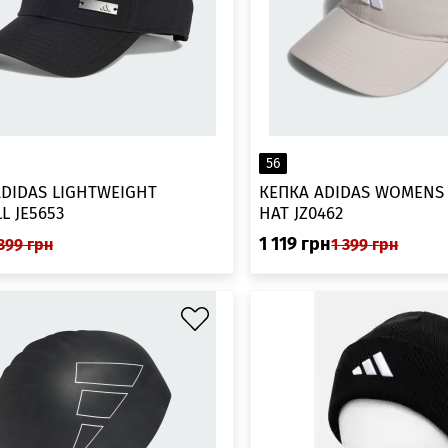
56
ADIDAS LIGHTWEIGHT
КЕПКА ADIDAS WOMENS
L JE5653
HAT JZ0462
1 119
грн
899
грн
1 399
грн