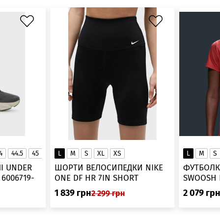
4
44.5
45
45.5
L
46
M
S
XL
XS
L
M
S
▲
І UNDER
ШОРТИ ВЕЛОСИПЕДКИ NIKE
ФУТБОЛК
-
ONE DF HR 7IN SHORT
DV9022-010
1 839
грн
2 079
гр
2 299
грн