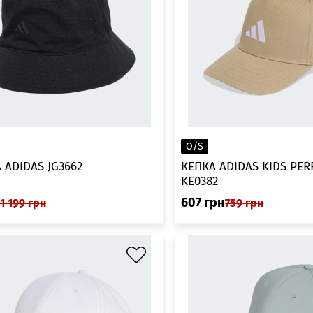
O/S
ADIDAS JG3662
КЕПКА ADIDAS KIDS PE
KE0382
607
грн
1 199
грн
759
грн