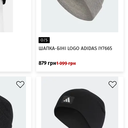
O/S
ШАПКА-БІНІ LOGO ADIDAS IY7665
879
грн
1 099
грн