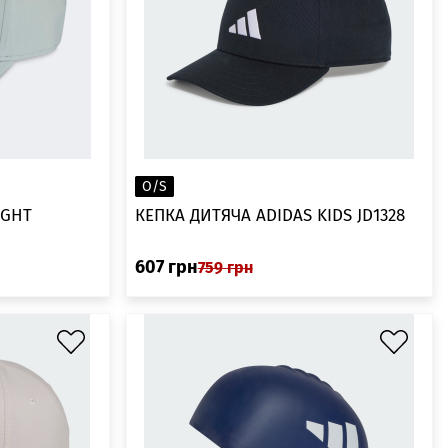
O/S
IGHT
КЕПКА ДИТЯЧА ADIDAS KIDS JD1328
607
грн
759
грн