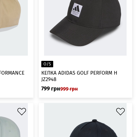
O/S
RFORMANCE
КЕПКА ADIDAS GOLF PERFORM H
JZ2948
799
грн
999
грн