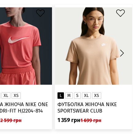
XL
XS
L
M
S
XL
XS
А ЖІНОЧА NIKE ONE
ФУТБОЛКА ЖІНОЧА NIKE
SWOOSH DRI-FIT HJ2204-814
SPORTSWEAR CLUB
ESSENTIALS DX7902-286
н
1 359
грн
2 599
грн
1 699
грн