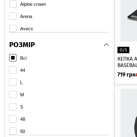
Alpine crown
Arena
Avecs
Columbia
РОЗМІР
O/S
DEMIX
Всі
КЕПКА 
BASEBAL
Fila
44
719
грн
Glissade
L
Hannah
M
Jack Wolfskin
S
JOSS
48
Joma
50