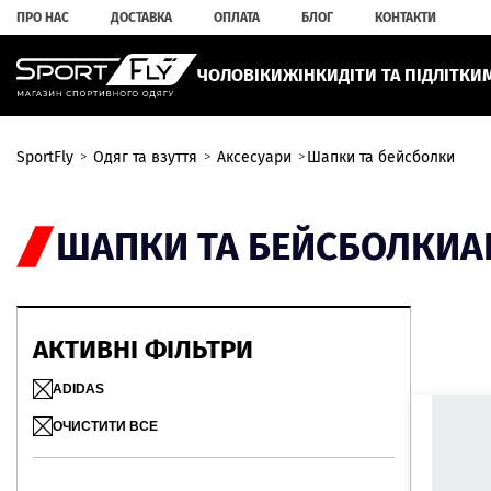
ПРО НАС
ДОСТАВКА
ОПЛАТА
БЛОГ
КОНТАКТИ
ЧОЛОВІКИ
ЖІНКИ
ДІТИ ТА ПІДЛІТКИ
SportFly
Одяг та взуття
Аксесуари
Шапки та бейсболки
ШАПКИ ТА БЕЙСБОЛКИ
A
АКТИВНІ ФІЛЬТРИ
ADIDAS
ОЧИСТИТИ ВСЕ