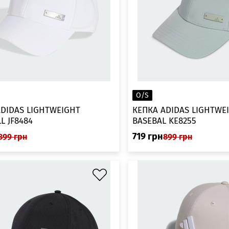
O/S
ADIDAS LIGHTWEIGHT
КЕПКА ADIDAS LIGHTWE
L JF8484
BASEBAL KE8255
719
грн
899
грн
899
грн