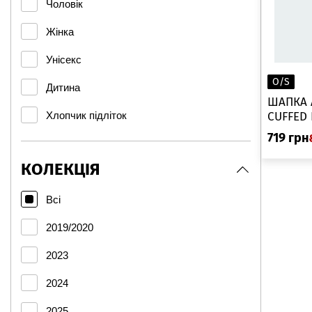
Чоловік
бежевий
Termit
Жінка
камуфляж
Under Armour
Унісекс
бежевий
OUTHORN
O/S
Дитина
ШАПКА A
сине-гол.
Grisport
Хлопчик підліток
CUFFED 
розово-фиолет.
719
грн
Icepeak
чорний
КОЛЕКЦІЯ
Zeiner
білий
Hi-Tec
Всі
красный.
MARTES
2019/2020
чорн.
IGUANA
2023
сірий
IQ
2024
черв/син
Viking
2025