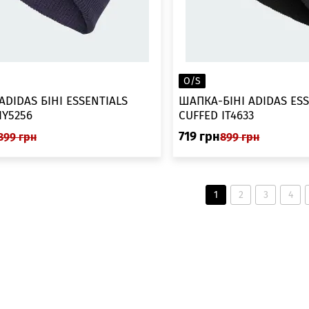
O/S
DIDAS БІНІ ESSENTIALS
ШАПКА-БІНІ ADIDAS ESS
IY5256
CUFFED IT4633
719
грн
899
грн
899
грн
1
2
3
4