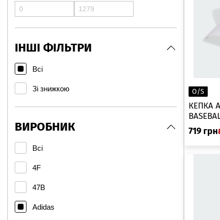
ІНШІ ФІЛЬТРИ
Всі
Зі знижкою
O/S
КЕПКА 
BASEBAL
ВИРОБНИК
719
грн
Всі
4F
47B
Adidas