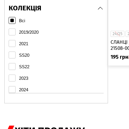
сір/рож
КОЛЕКЦІЯ
сріб/чорн
Всі
перс/жёлт.
2019/2020
24/25
бір/рож.
СЛАНЦІ 
2021
21508-0
SS20
195
грн
SS22
2023
2024