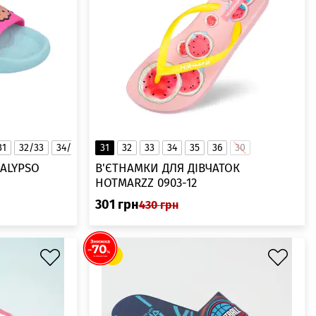
31
32/33
34/35
31
32
33
34
35
36
30
CALYPSO
В'ЄТНАМКИ ДЛЯ ДІВЧАТОК
HOTMARZZ 0903-12
301
грн
430
грн