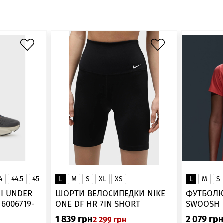
4
44.5
45
45.5
L
46
M
S
XL
XS
L
M
S
▲
І UNDER
ШОРТИ ВЕЛОСИПЕДКИ NIKE
ФУТБОЛК
-
ONE DF HR 7IN SHORT
DV9022-010
1 839
грн
2 079
гр
2 299
грн