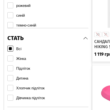
29
рожевий
28
синій
24/25
темно-синій
26/27
30
31
жовтий
СТАТЬ
28/29
САНДАЛ
фіолетовий
HIKING 
Всі
30/31
1 119
гр
електрик
Жінка
32/33
графіт
Підліток
34/35
сірий/рожевий
Дитина
бірюза
Хлопчик підліток
бл/роз
Дівчинка підліток
рож.