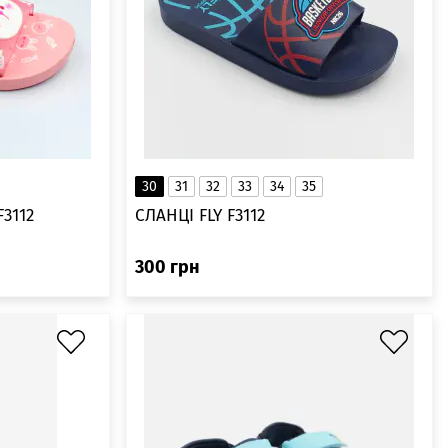
30
31
32
33
34
35
F3112
СЛАНЦІ FLY F3112
300
грн