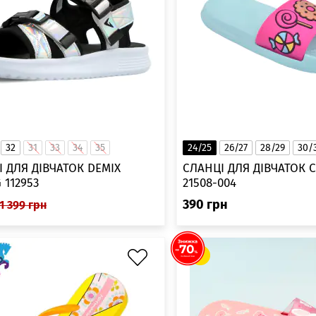
32
31
33
34
35
24/25
26/27
28/29
30/
 ДЛЯ ДІВЧАТОК DEMIX
СЛАНЦІ ДЛЯ ДІВЧАТОК 
 112953
21508-004
390
грн
1 399
грн