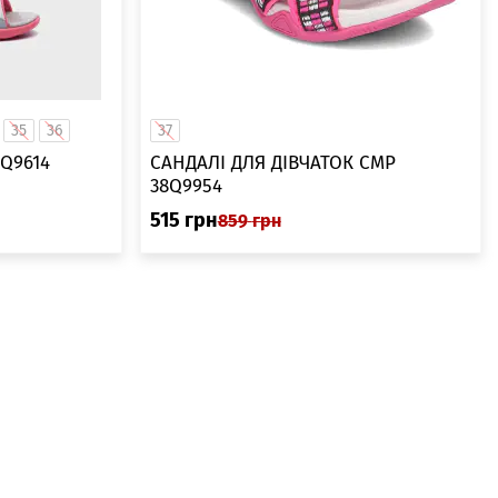
35
36
37
9Q9614
САНДАЛІ ДЛЯ ДІВЧАТОК CMP
38Q9954
515
грн
859
грн