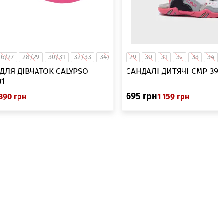
26/27
28/29
30/31
32/33
34/35
29
30
31
32
33
34
ДЛЯ ДІВЧАТОК CALYPSO
САНДАЛІ ДИТЯЧІ CMP 3
01
695
грн
390
грн
1 159
грн