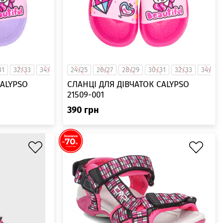
31
32/33
34/35
24/25
26/27
28/29
30/31
32/33
34/35
CALYPSO
СЛАНЦІ ДЛЯ ДІВЧАТОК CALYPSO
21509-001
390
грн