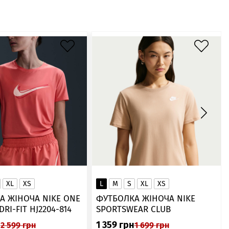
XL
XS
L
M
S
XL
XS
А ЖІНОЧА NIKE ONE
ФУТБОЛКА ЖІНОЧА NIKE
SWOOSH DRI-FIT HJ2204-814
SPORTSWEAR CLUB
ESSENTIALS DX7902-286
н
1 359
грн
2 599
грн
1 699
грн