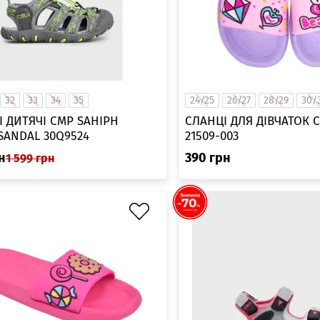
32
33
34
35
24/25
26/27
28/29
30/
І ДИТЯЧІ CMP SAHIPH
СЛАНЦІ ДЛЯ ДІВЧАТОК 
SANDAL 30Q9524
21509-003
н
390
грн
1 599
грн