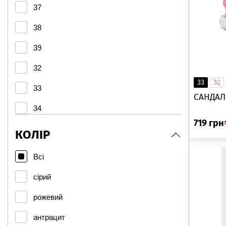
37
38
39
32
33
32
33
САНДАЛІ
34
719
грн
35
КОЛІР
36
Всі
30
сірий
35.5
рожевий
31
антрацит