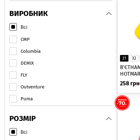
ВИРОБНИК
Всі
CMP
Columbia
31
32
DEMIX
В'ЄТНА
HOTMARZ
FLY
258
грн
Outventure
Puma
Hotmarzz
РОЗМІР
Calypso
Всі