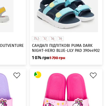
35.5
37
38
39
 OUTVENTURE
САНДАЛІ ПІДЛІТКОВІ PUMA DARK
NIGHT-HERO BLUE-LILY PAD 39044902
1 074
грн
1 790
грн