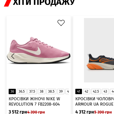
ХІТИ ПРОДАЖУ
36
36.5
37.5
38
38.5
39
40
40.5
41
42
41
42.5
43
4
▲
КРОСІВКИ ЖІНОЧІ NIKE W
КРОСІВКИ ЧОЛОВІЧ
REVOLUTION 7 FB2208-604
ARMOUR UA ROGUE 6006719
025
3 512
грн
4 312
грн
4 390
грн
5 390
грн