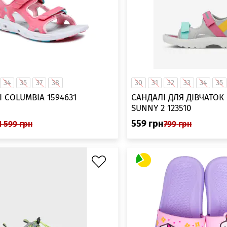
34
35
37
38
30
31
32
33
34
35
 COLUMBIA 1594631
САНДАЛІ ДЛЯ ДІВЧАТОК
SUNNY 2 123510
559
грн
1 599
грн
799
грн