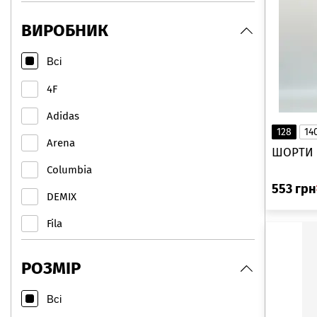
ВИРОБНИК
Всі
4F
Adidas
128
14
Arena
Columbia
553
грн
DEMIX
Fila
FLY
РОЗМІР
Glissade
Всі
JOSS