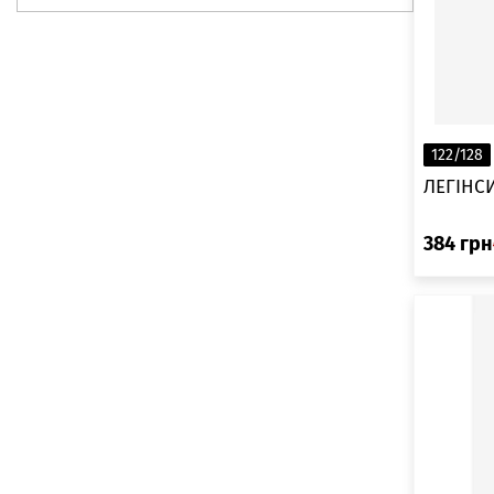
170
O/S
2XS
128
122/128
104
ЛЕГІНСИ
110
384
грн
116
122
XXS
134/140
146/152
158/164