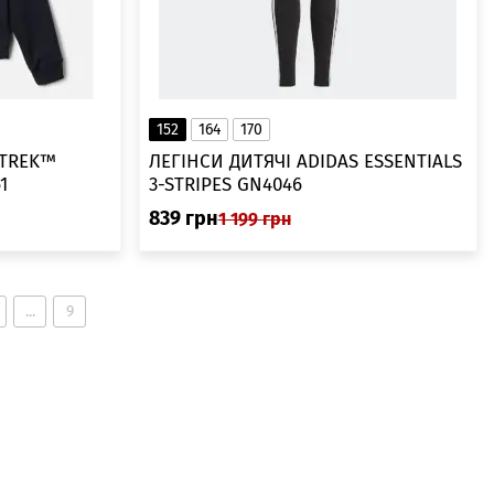
152
164
170
 TREK™
ЛЕГІНСИ ДИТЯЧІ ADIDAS ESSENTIALS
1
3-STRIPES GN4046
839
грн
1 199
грн
...
9