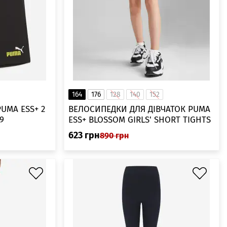
164
176
128
140
152
UMA ESS+ 2
ВЕЛОСИПЕДКИ ДЛЯ ДІВЧАТОК PUMA
9
ESS+ BLOSSOM GIRLS' SHORT TIGHTS
67941201
623
грн
890
грн