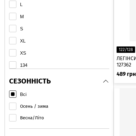
L
Joma
M
KAPPA
S
Kelme
New Balance
XL
122/128
Outventure
XS
ЛЕГІНСИ
Puma
127362
134
489
грн
Termit
140
СЕЗОННІСТЬ
MARTES
146
Всі
Regatta
152
Осень / зима
Aqua Speed
158
Весна/Літо
164