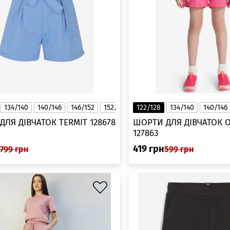
134/140
140/146
146/152
152/158
122/128
158/164
134/140
140/146
ЛЯ ДІВЧАТОК TERMIT 128678
ШОРТИ ДЛЯ ДІВЧАТОК 
127863
419
грн
799
грн
599
грн