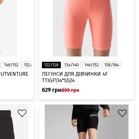
146/152
152/158
122/128
158/164
134/140
128/134
146/152
158/164
OUTVENTURE
ЛЕГІНСИ ДЛЯ ДІВЧИНКИ 4F
TTIGF134*SS24
629
грн
899
грн