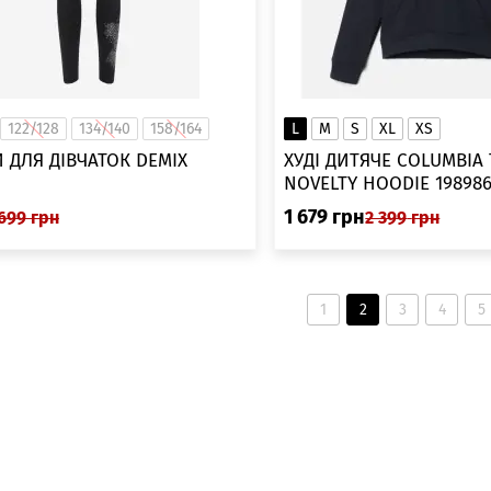
122/128
134/140
158/164
L
M
S
XL
XS
 ДЛЯ ДІВЧАТОК DEMIX
ХУДІ ДИТЯЧЕ COLUMBIA
NOVELTY HOODIE 198986
1 679
грн
699
грн
2 399
грн
1
2
3
4
5