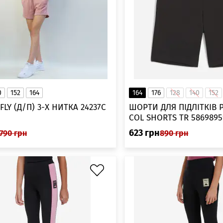
0
152
164
164
176
128
140
152
ШОРТИ FLY (Д/П) 3-Х НИТКА 24237С
ШОРТИ ДЛЯ ПІДЛІТКІВ P
COL SHORTS TR 5869895
623
грн
790
грн
890
грн