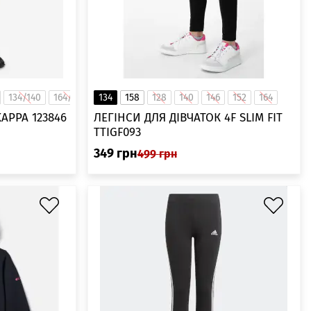
134/140
164/170
134
158
128
140
146
152
164
APPA 123846
ЛЕГІНСИ ДЛЯ ДІВЧАТОК 4F SLIM FIT
TTIGF093
349
грн
499
грн