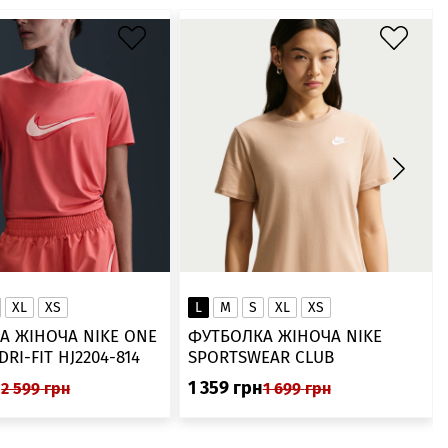
XL
XS
L
M
S
XL
XS
А ЖІНОЧА NIKE ONE
ФУТБОЛКА ЖІНОЧА NIKE
SWOOSH DRI-FIT HJ2204-814
SPORTSWEAR CLUB
ESSENTIALS DX7902-286
н
1 359
грн
2 599
грн
1 699
грн