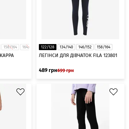
158/164
164/170
122/128
134/140
146/152
158/164
 KAPPA
ЛЕГІНСИ ДЛЯ ДІВЧАТОК FILA 123801
489
грн
699
грн