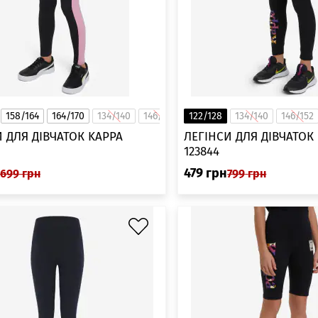
158/164
164/170
134/140
146/152
122/128
134/140
146/152
 ДЛЯ ДІВЧАТОК KAPPA
ЛЕГІНСИ ДЛЯ ДІВЧАТОК
123844
479
грн
699
грн
799
грн