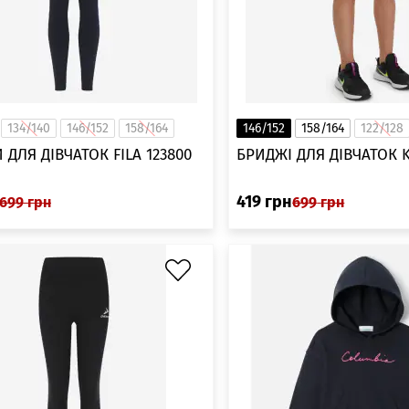
134/140
146/152
158/164
146/152
158/164
122/128
 ДЛЯ ДІВЧАТОК FILA 123800
БРИДЖІ ДЛЯ ДІВЧАТОК K
419
грн
699
грн
699
грн