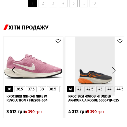
1
2
3
4
5
...
10
ХІТИ ПРОДАЖУ
36
36.5
37.5
38
38.5
39
41
40
42
40.5
42.5
41
43
44
44.5
▲
КРОСІВКИ ЖІНОЧІ NIKE W
КРОСІВКИ ЧОЛОВІЧІ UNDER
REVOLUTION 7 FB2208-604
ARMOUR UA ROGUE 6006719-025
3 512
грн
4 312
грн
4 390
грн
5 390
грн