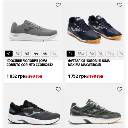
41
42
43
44
46
45
42
44.5
45
41
42.5
43
КРОСІВКИ ЧОЛОВІЧІ JOMA
ФУТЗАЛКИ ЧОЛОВІЧІ JOMA
CORINTO CORINTO CCORS2612
MAXIMA MAXW2503IN
1 832
грн
1 752
грн
2 290
грн
2 190
грн