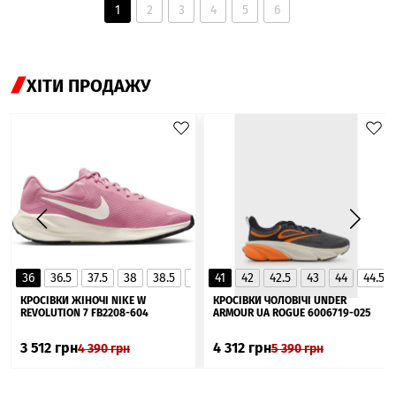
1
2
3
4
5
6
ХІТИ ПРОДАЖУ
36
36.5
37.5
38
38.5
39
41
40
42
40.5
42.5
41
43
44
44.5
▲
КРОСІВКИ ЖІНОЧІ NIKE W
КРОСІВКИ ЧОЛОВІЧІ UNDER
REVOLUTION 7 FB2208-604
ARMOUR UA ROGUE 6006719-025
3 512
грн
4 312
грн
4 390
грн
5 390
грн