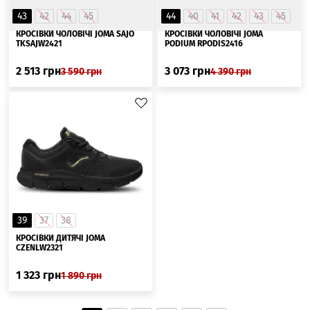
43
42
44
45
44
40
41
42
43
45
КРОСІВКИ ЧОЛОВІЧІ JOMA SAJO
КРОСІВКИ ЧОЛОВІЧІ JOMA
TKSAJW2421
PODIUM RPODIS2416
2 513
грн
3 073
грн
3 590
грн
4 390
грн
39
37
38
КРОСІВКИ ДИТЯЧІ JOMA
CZENLW2321
1 323
грн
1 890
грн