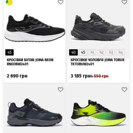
45
40
45
41
42
43
44
КРОСІВКИ БІГОВІ JOMA NEON
КРОСІВКИ ЧОЛОВІЧІ JOMA TORUK
RNEONW2401
TKTORUW2401
2 690
грн
3 185
грн
4 550
грн