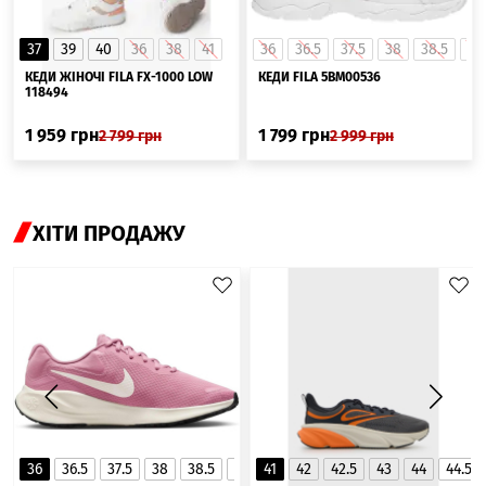
37
39
40
36
38
41
36
36.5
37.5
38
38.5
39
КЕДИ ЖІНОЧІ FILA FX-1000 LOW
КЕДИ FILA 5BM00536
118494
1 959
грн
1 799
грн
2 799
грн
2 999
грн
ХІТИ ПРОДАЖУ
36
36.5
37.5
38
38.5
39
41
40
42
40.5
42.5
41
43
44
44.5