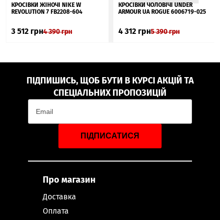
▲
КРОСІВКИ ЖІНОЧІ NIKE W
КРОСІВКИ ЧОЛОВІЧІ UNDER
REVOLUTION 7 FB2208-604
ARMOUR UA ROGUE 6006719-025
3 512
грн
4 312
грн
4 390
грн
5 390
грн
ПІДПИШИСЬ, ЩОБ БУТИ В КУРСІ АКЦІЙ ТА
СПЕЦІАЛЬНИХ ПРОПОЗИЦІЙ
ПІДПИСАТИСЯ
Про магазин
Доставка
Оплата