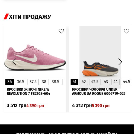
ХІТИ ПРОДАЖУ
36
36.5
37.5
38
38.5
39
41
40
42
40.5
42.5
41
43
44
44.5
▲
КРОСІВКИ ЖІНОЧІ NIKE W
КРОСІВКИ ЧОЛОВІЧІ UNDER
REVOLUTION 7 FB2208-604
ARMOUR UA ROGUE 6006719-025
3 512
грн
4 312
грн
4 390
грн
5 390
грн