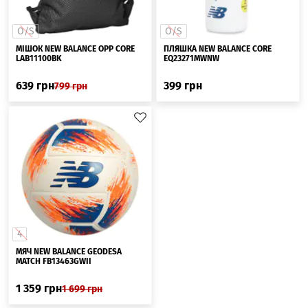
O/S
O/S
МІШОК NEW BALANCE OPP CORE
ПЛЯШКА NEW BALANCE CORE
LAB11100BK
EQ23271MWNW
639
грн
399
грн
799
грн
4
МЯЧ NEW BALANCE GEODESA
MATCH FB13463GWII
1 359
грн
1 699
грн