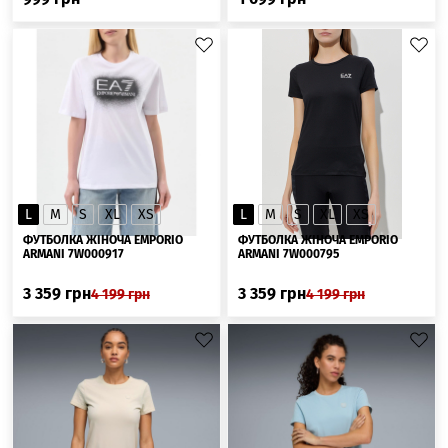
L
M
S
XL
XS
L
M
S
XL
XS
ФУТБОЛКА ЖІНОЧА EMPORIO
ФУТБОЛКА ЖІНОЧА EMPORIO
ARMANI 7W000917
ARMANI 7W000795
3 359
грн
3 359
грн
4 199
грн
4 199
грн