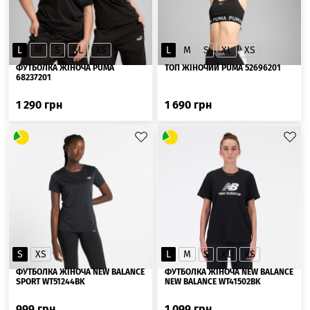
L
M
S
XL
XS
L
M
S
XL
XS
ФУТБОЛКА ЖІНОЧА PUMA
ТОП ЖІНОЧИЙ PUMA 52696201
68237201
1 290
грн
1 690
грн
S
XS
L
M
S
XL
XS
ФУТБОЛКА ЖІНОЧА NEW BALANCE
ФУТБОЛКА ЖІНОЧА NEW BALANCE
SPORT WT51244BK
NEW BALANCE WT41502BK
999
грн
1 099
грн