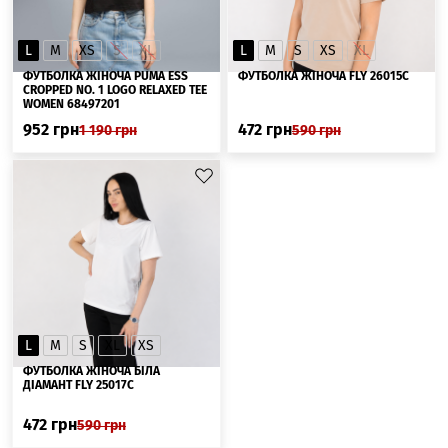
L
M
XS
S
XL
L
M
S
XS
XL
ФУТБОЛКА ЖІНОЧА PUMA ESS
ФУТБОЛКА ЖІНОЧА FLY 26015С
CROPPED NO. 1 LOGO RELAXED TEE
WOMEN 68497201
952
грн
472
грн
1 190
грн
590
грн
L
M
S
XL
XS
ФУТБОЛКА ЖІНОЧА БІЛА
ДІАМАНТ FLY 25017С
472
грн
590
грн