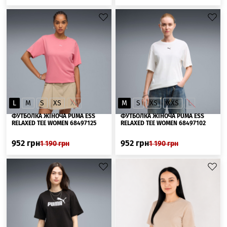
L
M
S
XS
XL
M
S
XS
XXS
L
ФУТБОЛКА ЖІНОЧА PUMA ESS
ФУТБОЛКА ЖІНОЧА PUMA ESS
RELAXED TEE WOMEN 68497125
RELAXED TEE WOMEN 68497102
952
грн
952
грн
1 190
грн
1 190
грн