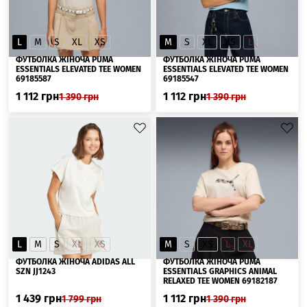
L
M
S
XL
XS
M
S
XL
XS
L
ФУТБОЛКА ЖІНОЧА PUMA
ФУТБОЛКА ЖІНОЧА PUMA
ESSENTIALS ELEVATED TEE WOMEN
ESSENTIALS ELEVATED TEE WOMEN
69185587
69185547
1 112
грн
1 112
грн
1 390
грн
1 390
грн
L
M
S
XL
XS
M
S
XS
L
XL
ФУТБОЛКА ЖІНОЧА ADIDAS ALL
ФУТБОЛКА ЖІНОЧА PUMA
SZN JJ1243
ESSENTIALS GRAPHICS ANIMAL
RELAXED TEE WOMEN 69182187
1 439
грн
1 112
грн
1 799
грн
1 390
грн