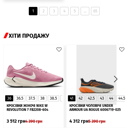
1
2
3
4
5
...
65
ХІТИ ПРОДАЖУ
36
36.5
37.5
38
38.5
39
41
40
42
40.5
42.5
41
43
44
44.5
▲
КРОСІВКИ ЖІНОЧІ NIKE W
КРОСІВКИ ЧОЛОВІЧІ UNDER
REVOLUTION 7 FB2208-604
ARMOUR UA ROGUE 6006719-025
3 512
грн
4 312
грн
4 390
грн
5 390
грн