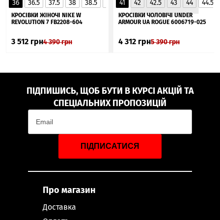
36
36.5
37.5
38
38.5
39
41
40
42
40.5
42.5
41
43
44
44.5
▲
КРОСІВКИ ЖІНОЧІ NIKE W
КРОСІВКИ ЧОЛОВІЧІ UNDER
REVOLUTION 7 FB2208-604
ARMOUR UA ROGUE 6006719-025
3 512
грн
4 312
грн
4 390
грн
5 390
грн
ПІДПИШИСЬ, ЩОБ БУТИ В КУРСІ АКЦІЙ ТА
СПЕЦІАЛЬНИХ ПРОПОЗИЦІЙ
ПІДПИСАТИСЯ
Про магазин
Доставка