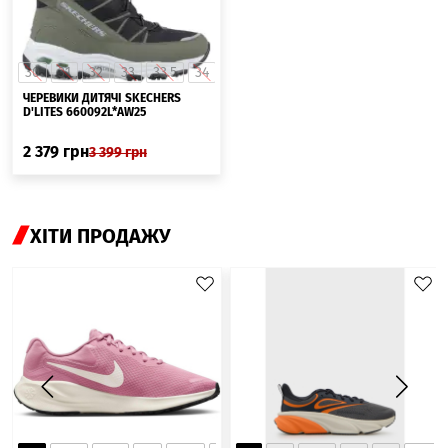
30
31
32
33
33.5
34
35
36
ЧЕРЕВИКИ ДИТЯЧІ SKECHERS
D'LITES 660092L*AW25
2 379
грн
3 399
грн
ХІТИ ПРОДАЖУ