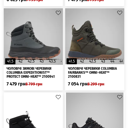
41.5
42
42.5
43
43.5
44
41.5
45
42
42.5
43
44
44.5
ЧОЛОВІЧІ ЗИМОВІ ЧЕРЕВИКИ
ЧОЛОВІЧІ ЧЕРЕВИКИ COLUMBIA
СOLUMBIA EXPEDITIONIST™
FAIRBANKS™ OMNI-HEAT™
PROTECT OMNI-HEAT™ 2100941
2100831
7 479
грн
7 054
грн
8 799
грн
8 299
грн