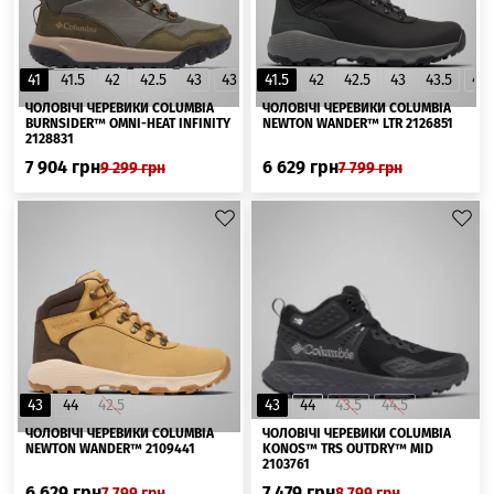
41
41.5
42
42.5
43
43.5
41.5
44.5
42
45
42.5
44
43
43.5
44
▲
ЧОЛОВІЧІ ЧЕРЕВИКИ СOLUMBIA
ЧОЛОВІЧІ ЧЕРЕВИКИ СOLUMBIA
BURNSIDER™ OMNI-HEAT INFINITY
NEWTON WANDER™ LTR 2126851
2128831
7 904
грн
6 629
грн
9 299
грн
7 799
грн
43
44
42.5
43
44
43.5
44.5
ЧОЛОВІЧІ ЧЕРЕВИКИ СOLUMBIA
ЧОЛОВІЧІ ЧЕРЕВИКИ COLUMBIA
NEWTON WANDER™ 2109441
KONOS™ TRS OUTDRY™ MID
2103761
6 629
грн
7 479
грн
7 799
грн
8 799
грн