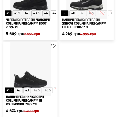
41
41.5
42
43.5
44
44.5
38
45
40
46
37
42.5
37.5
43
38.5
39
▲
ЧЕРЕВИКИ УТЕПЛЕНІ ЧОЛОВІЧІ
НАПІВЧЕРЕВИКИ УТЕПЛЕНІ
COLUMBIA FIRECAMP™ BOOT
ЖІНОЧІ COLUMBIA FIRECAMP™
2099741
FLEECE III 1865231
5 609
грн
4 249
грн
6 599
грн
4 999
грн
41.5
42
43
42.5
43.5
44
44.5
45
НАПІВЧЕРЕВИКИ ЧОЛОВІЧІ
COLUMBIA FIRECAMP™ III
WATERPROOF 2099751
4 674
грн
5 499
грн