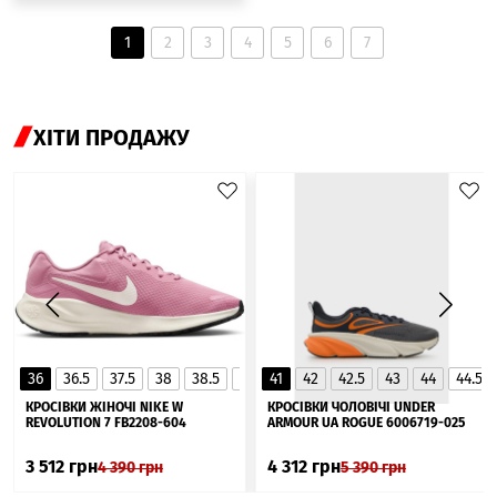
1
2
3
4
5
6
7
ХІТИ ПРОДАЖУ
36
36.5
37.5
38
38.5
39
41
40
42
40.5
42.5
41
43
44
44.5
▲
КРОСІВКИ ЖІНОЧІ NIKE W
КРОСІВКИ ЧОЛОВІЧІ UNDER
REVOLUTION 7 FB2208-604
ARMOUR UA ROGUE 6006719-025
3 512
грн
4 312
грн
4 390
грн
5 390
грн