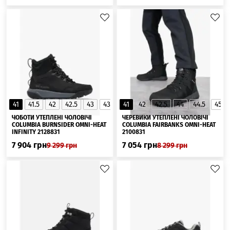
41
41.5
42
42.5
43
43,5
41
44
42
44.5
42.5
45
44
44.5
45
▲
ЧОБОТИ УТЕПЛЕНІ ЧОЛОВІЧІ
ЧЕРЕВИКИ УТЕПЛЕНІ ЧОЛОВІЧІ
COLUMBIA BURNSIDER OMNI-HEAT
COLUMBIA FAIRBANKS OMNI-HEAT
INFINITY 2128831
2100831
7 904
грн
7 054
грн
9 299
грн
8 299
грн