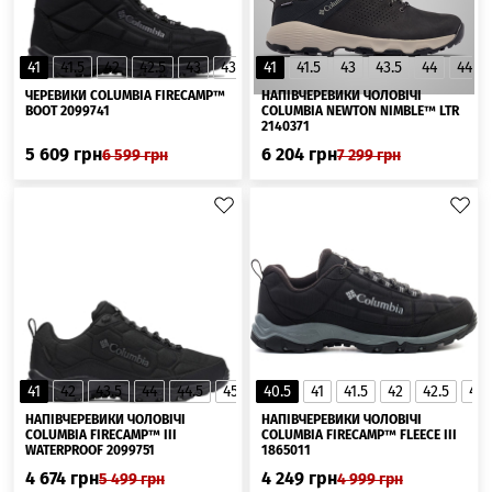
41
41.5
42
42.5
43
43.5
41
44
41.5
44.5
43
45
43.5
44
44.5
▲
ЧЕРЕВИКИ COLUMBIA FIRECAMP™
НАПІВЧЕРЕВИКИ ЧОЛОВІЧІ
BOOT 2099741
COLUMBIA NEWTON NIMBLE™ LTR
2140371
5 609
грн
6 204
грн
6 599
грн
7 299
грн
41
42
43.5
44
44.5
45
41.5
40.5
42.5
41
41.5
43
42
42.5
43
▲
НАПІВЧЕРЕВИКИ ЧОЛОВІЧІ
НАПІВЧЕРЕВИКИ ЧОЛОВІЧІ
COLUMBIA FIRECAMP™ III
COLUMBIA FIRECAMP™ FLEECE III
WATERPROOF 2099751
1865011
4 674
грн
4 249
грн
5 499
грн
4 999
грн