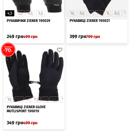
4,5
5,5
6,5
3,5
10
6,5
7
7.5
8
8,5
9
РУКАВИЧКИ ZIENER 190029
РУКАВИЦІ ZIENER 190021
249
грн
399
грн
499
грн
799
грн
10
6,5
7
7.5
8
8,5
9
9,5
РУКАВИЦІ ZIENER GLOVE
MUTLISPORT 190019
349
грн
499
грн