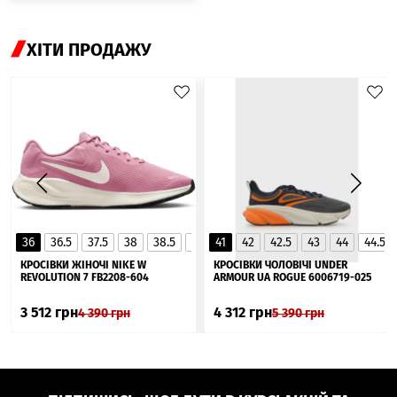
ХІТИ ПРОДАЖУ
36
36.5
37.5
38
38.5
39
41
40
42
40.5
42.5
41
43
44
44.5
▲
КРОСІВКИ ЖІНОЧІ NIKE W
КРОСІВКИ ЧОЛОВІЧІ UNDER
REVOLUTION 7 FB2208-604
ARMOUR UA ROGUE 6006719-025
3 512
грн
4 312
грн
4 390
грн
5 390
грн