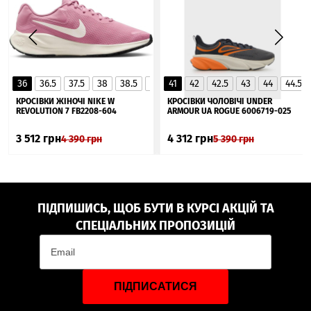
36
36.5
37.5
38
38.5
39
41
40
42
40.5
42.5
41
43
44
44.5
▲
КРОСІВКИ ЖІНОЧІ NIKE W
КРОСІВКИ ЧОЛОВІЧІ UNDER
REVOLUTION 7 FB2208-604
ARMOUR UA ROGUE 6006719-025
3 512
грн
4 312
грн
4 390
грн
5 390
грн
ПІДПИШИСЬ, ЩОБ БУТИ В КУРСІ АКЦІЙ ТА
СПЕЦІАЛЬНИХ ПРОПОЗИЦІЙ
ПІДПИСАТИСЯ