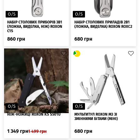
O/S
O/S
НАБІР СТОЛОВИХ ПРИБОРІВ 3В1
НАБІР СТОЛОВИХ ПРИЛАДІВ 2В1
(ЛОЖКА, ВИДЕЛКА, НІЖ) ROXON
(ЛОЖКА, ВИДЕЛКА) ROXON ROXC2
C1S
860
грн
680
грн
O/S
O/S
НІЖ-НОЖИЦІ ROXON KS S501U
МУЛЬТИТУЛ ROXON M3 ЗІ
ЗМІННИМИ БІТАМИ (МІНІ)
1 349
грн
680
грн
1 499
грн