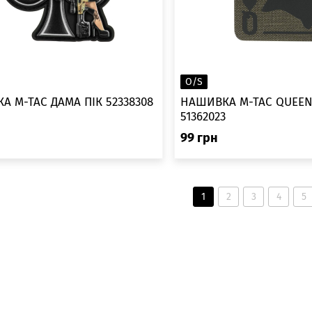
O/S
А M-TAC ДАМА ПІК 52338308
НАШИВКА M-TAC QUEEN
51362023
99
грн
1
2
3
4
5