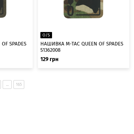
O/S
 OF SPADES
НАШИВКА M-TAC QUEEN OF SPADES
51362008
129
грн
...
165