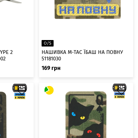
O/S
YPE 2
НАШИВКА M-TAC ЇБАШ НА ПОВНУ
002
51181030
169
грн