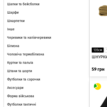
Шапки та бейсболки
Шарфи
Шкарпетки
Інше
Черевики та напівчеревики
Білизна
135см
Чоловіча термобілизна
ШНУРКИ 
Куртки та пальта
59
грн
Штани та шорти
Футболки та сорочки
Аксесуари
Форма військова
Футболки тактичні