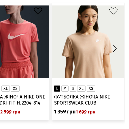
XL
XS
L
M
S
XL
XS
А ЖІНОЧА NIKE ONE
ФУТБОЛКА ЖІНОЧА NIKE
SWOOSH DRI-FIT HJ2204-814
SPORTSWEAR CLUB
ESSENTIALS DX7902-286
н
1 359
грн
2 599
грн
1 699
грн