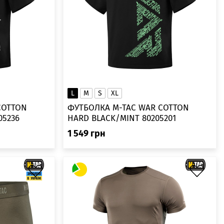
L
M
S
XL
ФУТБОЛКА M-TAC WAR COTTON
05236
HARD BLACK/MINT 80205201
1 549
грн