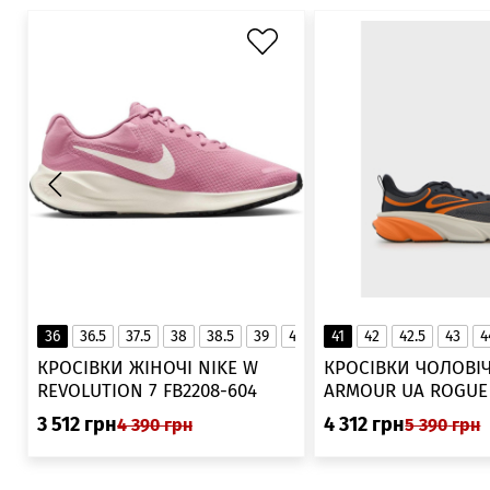
36
36.5
37.5
38
38.5
39
40
40.5
41
42
41
42.5
43
4
▲
КРОСІВКИ ЖІНОЧІ NIKE W
КРОСІВКИ ЧОЛОВІЧ
REVOLUTION 7 FB2208-604
ARMOUR UA ROGUE 6006719
025
3 512
грн
4 312
грн
4 390
грн
5 390
грн