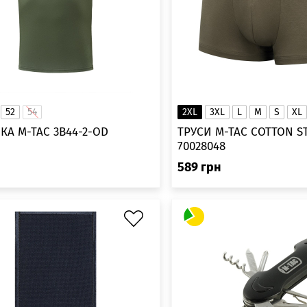
52
54
2XL
3XL
L
M
S
XL
КА M-TAC 3B44-2-OD
ТРУСИ M-TAC COTTON S
70028048
589
грн