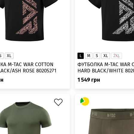
S
XL
L
M
S
XL
2XL
КА M-TAC WAR COTTON
ФУТБОЛКА M-TAC WAR COTTON
ACK/ASH ROSE 80205271
HARD BLACK/WHITE 802
рн
1 549
грн