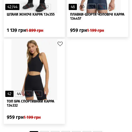
42/44
46/48
50/52
46
50
52
48
54
ШТАНИ ЖІНОЧІ KAPPA 134355
ПЛАВКИ-ШОРТИ ЧОЛОВІЧІ KAPPA
134457
1 139
грн
959
грн
1 899
грн
1 199
грн
42
44
46
48
ТОП БРА СПОРТИВНИЙ KAPPA
134332
959
грн
1 199
грн