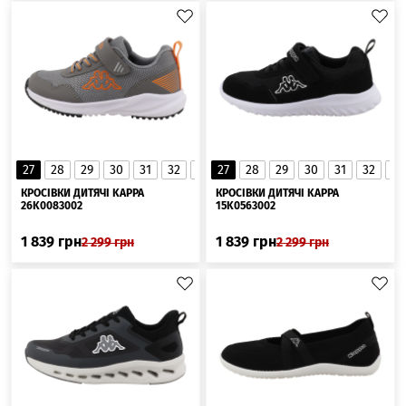
27
28
29
30
31
32
34
27
35
28
33
29
30
31
32
33
▲
КРОСІВКИ ДИТЯЧІ KAPPA
КРОСІВКИ ДИТЯЧІ KAPPA
26K0083002
15K0563002
1 839
грн
1 839
грн
2 299
грн
2 299
грн