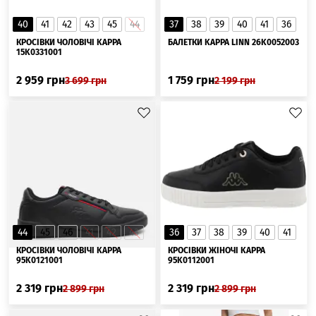
40
41
42
43
45
44
37
38
39
40
41
36
КРОСІВКИ ЧОЛОВІЧІ KAPPA
БАЛЕТКИ KAPPA LINN 26K0052003
15K0331001
2 959
грн
1 759
грн
3 699
грн
2 199
грн
44
45
46
41
42
43
36
37
38
39
40
41
КРОСІВКИ ЧОЛОВІЧІ KAPPA
КРОСІВКИ ЖІНОЧІ KAPPA
95K0121001
95K0112001
2 319
грн
2 319
грн
2 899
грн
2 899
грн