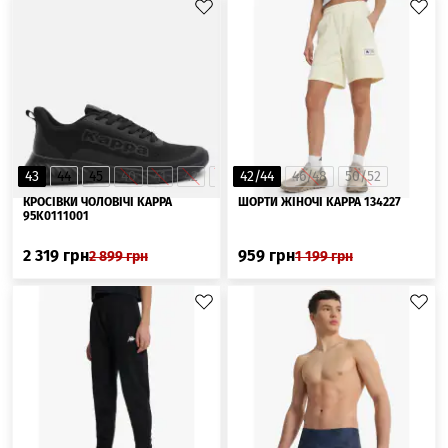
43
44
45
40
41
42
46
42/44
46/48
50/52
КРОСІВКИ ЧОЛОВІЧІ KAPPA
ШОРТИ ЖІНОЧІ KAPPA 134227
95K0111001
2 319
грн
959
грн
2 899
грн
1 199
грн