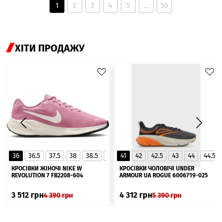
1
2
3
4
5
...
50
ХІТИ ПРОДАЖУ
36
36.5
37.5
38
38.5
39
41
40
42
40.5
42.5
41
43
44
44.5
▲
КРОСІВКИ ЖІНОЧІ NIKE W
КРОСІВКИ ЧОЛОВІЧІ UNDER
REVOLUTION 7 FB2208-604
ARMOUR UA ROGUE 6006719-025
3 512
грн
4 312
грн
4 390
грн
5 390
грн