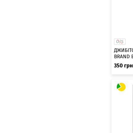
O/S
ДЖИБІТС
BRAND 
350
грн