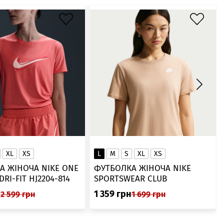
XL
XS
L
M
S
XL
XS
А ЖІНОЧА NIKE ONE
ФУТБОЛКА ЖІНОЧА NIKE
SWOOSH DRI-FIT HJ2204-814
SPORTSWEAR CLUB
ESSENTIALS DX7902-286
н
1 359
грн
2 599
грн
1 699
грн