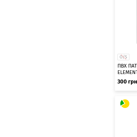
O/S
ПВХ ПА
300
гр