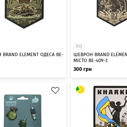
O/S
 BRAND ELEMENT ОДЕСА BE-
ШЕВРОН BRAND ELEMENT К
МІСТО BE-409-3
н
300
грн