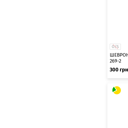
O/S
ШЕВРОН
269-2
300
гр