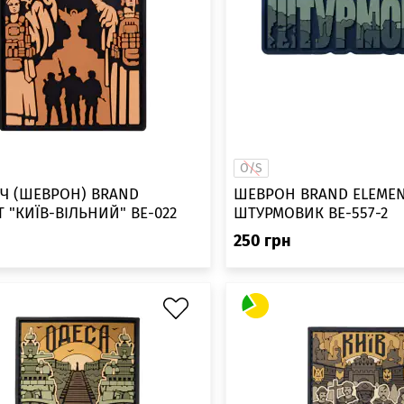
O/S
ТЧ (ШЕВРОН) BRAND
ШЕВРОН BRAND ELEME
ELEMENT "КИЇВ-ВІЛЬНИЙ" BE-022
ШТУРМОВИК BE-557-2
н
250
грн