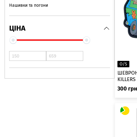
Нашивки та погони
ЦІНА
O/S
ШЕВРОН
KILLERS
300
гр