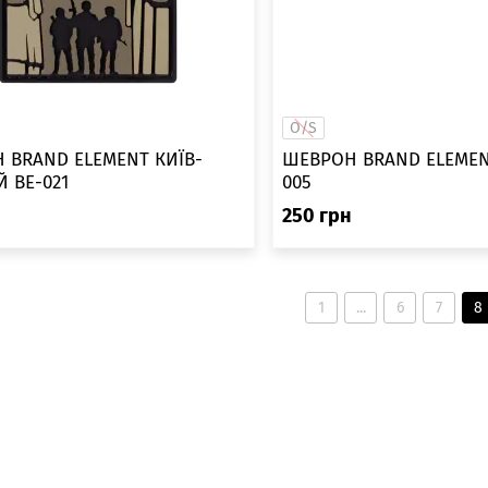
O/S
 BRAND ELEMENT КИЇВ-
ШЕВРОН BRAND ELEMEN
 BE-021
005
н
250
грн
1
...
6
7
8