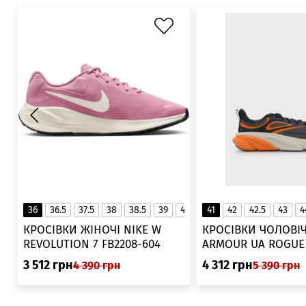
36
36.5
37.5
38
38.5
39
40
40.5
41
42
41
42.5
43
4
▲
КРОСІВКИ ЖІНОЧІ NIKE W
КРОСІВКИ ЧОЛОВІЧ
REVOLUTION 7 FB2208-604
ARMOUR UA ROGUE 6006719
025
3 512
грн
4 312
грн
4 390
грн
5 390
грн