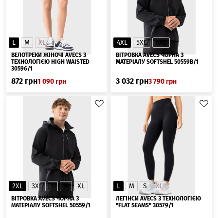
L
M
XL
4XL
5XL
6XL
ВЕЛОТРЕКИ ЖІНОЧІ AVECS З
ВІТРОВКА AVECS ЧОРНА З
ТЕХНОЛОГІЄЮ HIGH WAISTED
МАТЕРІАЛУ SOFTSHEL 50559B/1
30596/1
872
грн
3 032
грн
1 090
грн
3 790
грн
2XL
3XL
L
M
XL
L
M
S
XL
ВІТРОВКА AVECS ЧОРНА З
ЛЕГІНСИ AVECS З ТЕХНОЛОГІЄЮ
МАТЕРІАЛУ SOFTSHEL 50559/1
"FLAT SEAMS" 30579/1