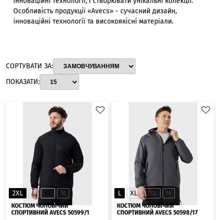
інноваційні технології, і створювати унікальні колекції.
Особливість продукції «Avecs» - сучасний дизайн,
інноваційні технології та високоякісні матеріали.
СОРТУВАТИ ЗА:
ПОКАЗАТИ:
2XL
L
XL
M
L
XL
2XL
M
КОСТЮМ ЧОЛОВІЧИЙ
КОСТЮМ ЧОЛОВІЧИЙ
СПОРТИВНИЙ AVECS 50599/1
СПОРТИВНИЙ AVECS 50598/17