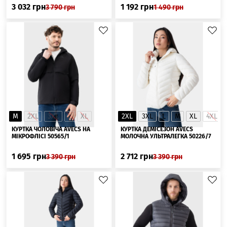
3 032
грн
1 192
грн
3 790
грн
1 490
грн
M
2XL
3XL
L
XL
2XL
3XL
L
M
XL
4XL
КУРТКА ЧОЛОВІЧА AVECS НА
КУРТКА ДЕМІСЕЗОН AVECS
МІКРОФЛІСІ 50565/1
МОЛОЧНА УЛЬТРАЛЕГКА 50226/7
1 695
грн
2 712
грн
3 390
грн
3 390
грн