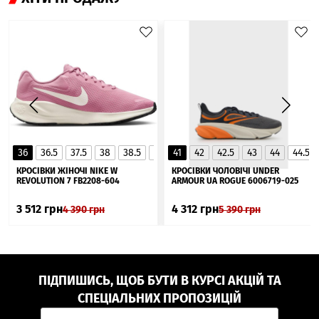
36
36.5
37.5
38
38.5
39
41
40
42
40.5
42.5
41
43
44
44.5
▲
КРОСІВКИ ЖІНОЧІ NIKE W
КРОСІВКИ ЧОЛОВІЧІ UNDER
REVOLUTION 7 FB2208-604
ARMOUR UA ROGUE 6006719-025
3 512
грн
4 312
грн
4 390
грн
5 390
грн
ПІДПИШИСЬ, ЩОБ БУТИ В КУРСІ АКЦІЙ ТА
СПЕЦІАЛЬНИХ ПРОПОЗИЦІЙ