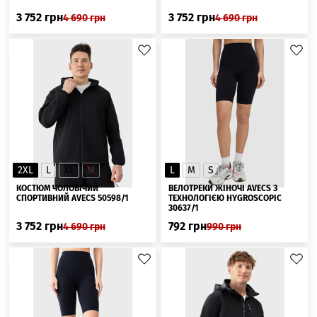
3 752
грн
3 752
грн
4 690
грн
4 690
грн
2XL
L
XL
M
L
M
S
XL
КОСТЮМ ЧОЛОВІЧИЙ
ВЕЛОТРЕКИ ЖІНОЧІ AVECS З
СПОРТИВНИЙ AVECS 50598/1
ТЕХНОЛОГІЄЮ HYGROSCOPIC
30637/1
3 752
грн
792
грн
4 690
грн
990
грн