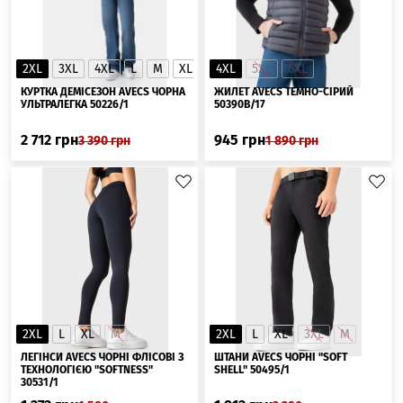
2XL
3XL
4XL
L
M
XL
4XL
5XL
6XL
КУРТКА ДЕМІСЕЗОН AVECS ЧОРНА
ЖИЛЕТ AVECS ТЕМНО-СІРИЙ
УЛЬТРАЛЕГКА 50226/1
50390B/17
2 712
грн
945
грн
3 390
грн
1 890
грн
2XL
L
XL
M
2XL
L
XL
3XL
M
ЛЕГІНСИ AVECS ЧОРНІ ФЛІСОВІ З
ШТАНИ AVECS ЧОРНІ "SOFT
ТЕХНОЛОГІЄЮ "SOFTNESS"
SHELL" 50495/1
30531/1