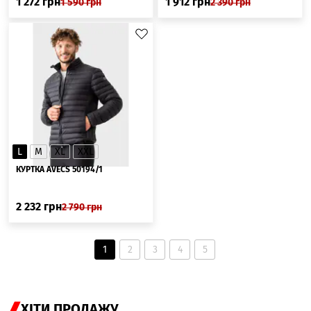
1 272
грн
1 912
грн
1 590
грн
2 390
грн
L
M
XL
XXL
КУРТКА AVECS 50194/1
2 232
грн
2 790
грн
1
2
3
4
5
ХІТИ ПРОДАЖУ