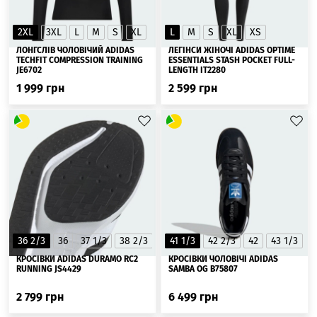
2XL
3XL
L
M
S
XL
L
M
S
XL
XS
ЛОНГСЛІВ ЧОЛОВІЧИЙ ADIDAS
ЛЕГІНСИ ЖІНОЧІ ADIDAS OPTIME
TECHFIT COMPRESSION TRAINING
ESSENTIALS STASH POCKET FULL-
JE6702
LENGTH IT2280
1 999
грн
2 599
грн
36 2/3
36
37 1/3
38 2/3
38
41 1/3
39 1/3
42 2/3
40 2/3
42
40
43 1/3
41 1/3
4
КРОСІВКИ ADIDAS DURAMO RC2
КРОСІВКИ ЧОЛОВІЧІ ADIDAS
RUNNING JS4429
SAMBA OG B75807
2 799
грн
6 499
грн