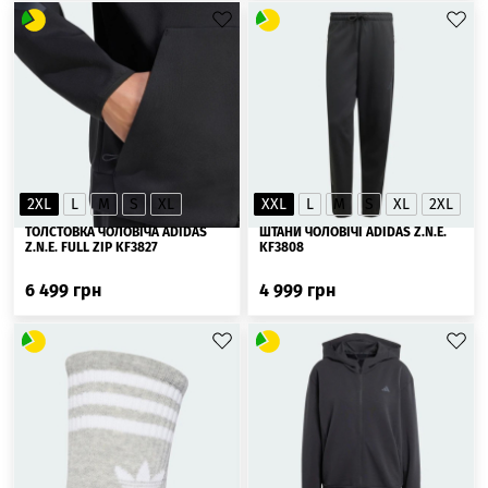
2XL
L
M
S
XL
XXL
L
M
S
XL
2XL
ТОЛСТОВКА ЧОЛОВІЧА ADIDAS
ШТАНИ ЧОЛОВІЧІ ADIDAS Z.N.E.
Z.N.E. FULL ZIP KF3827
KF3808
6 499
грн
4 999
грн