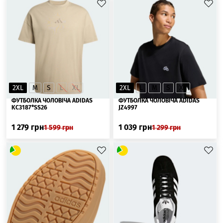
2XL
M
S
L
XL
2XL
L
M
S
XL
ФУТБОЛКА ЧОЛОВІЧА ADIDAS
ФУТБОЛКА ЧОЛОВІЧА ADIDAS
KC3187*SS26
JZ4997
1 279
грн
1 039
грн
1 599
грн
1 299
грн