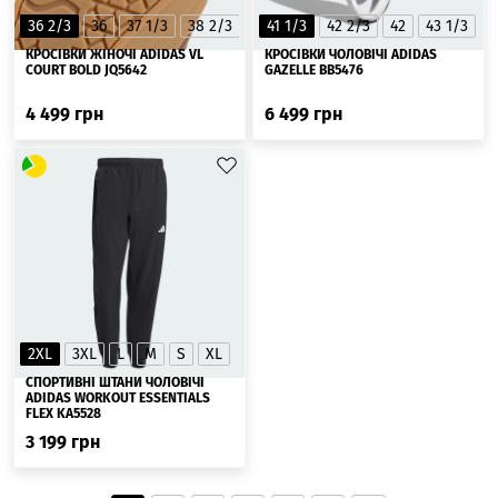
36 2/3
36
37 1/3
38 2/3
38
41 1/3
39 1/3
42 2/3
40 2/3
42
40
43 1/3
41 1/3
4
▲
КРОСІВКИ ЖІНОЧІ ADIDAS VL
КРОСІВКИ ЧОЛОВІЧІ ADIDAS
COURT BOLD JQ5642
GAZELLE BB5476
4 499
грн
6 499
грн
2XL
3XL
L
M
S
XL
СПОРТИВНІ ШТАНИ ЧОЛОВІЧІ
ADIDAS WORKOUT ESSENTIALS
FLEX KA5528
3 199
грн