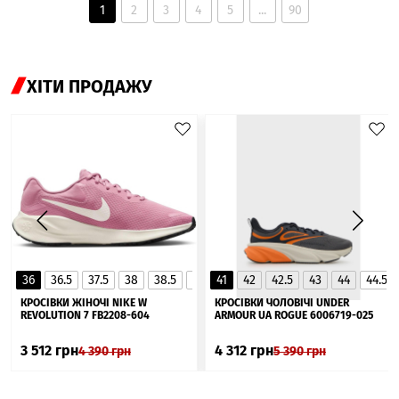
1
2
3
4
5
...
90
ХІТИ ПРОДАЖУ
36
36.5
37.5
38
38.5
39
41
40
42
40.5
42.5
41
43
44
44.5
▲
КРОСІВКИ ЖІНОЧІ NIKE W
КРОСІВКИ ЧОЛОВІЧІ UNDER
REVOLUTION 7 FB2208-604
ARMOUR UA ROGUE 6006719-025
3 512
грн
4 312
грн
4 390
грн
5 390
грн