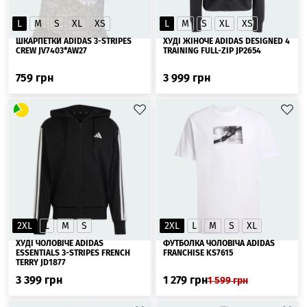
L
M
S
XL
XS
L
M
S
XL
XS
ШКАРПЕТКИ ADIDAS 3-STRIPES
ХУДІ ЖІНОЧЕ ADIDAS DESIGNED 4
CREW JV7403*AW27
TRAINING FULL-ZIP JP2654
759
грн
3 999
грн
2XL
L
M
S
2XL
L
M
S
XL
ХУДІ ЧОЛОВІЧЕ ADIDAS
ФУТБОЛКА ЧОЛОВІЧА ADIDAS
ESSENTIALS 3-STRIPES FRENCH
FRANCHISE KS7615
TERRY JD1877
3 399
грн
1 279
грн
1 599
грн